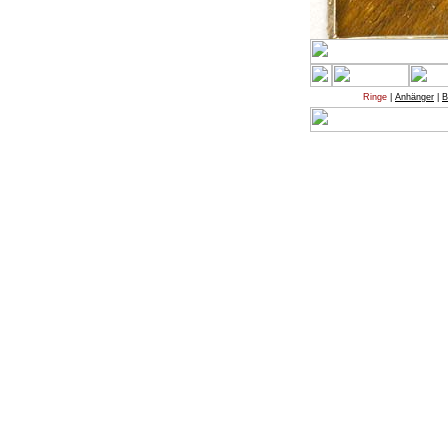
Ringe
|
Anhänger
|
B